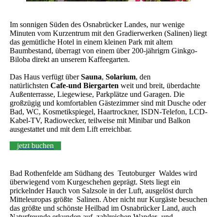
Im sonnigen Süden des Osnabrücker Landes, nur wenige
Minuten vom Kurzentrum mit den Gradierwerken (Salinen) liegt
das gemütliche Hotel in einem kleinen Park mit altem
Baumbestand, überragt von einem über 200-jährigrn Ginkgo-
Biloba direkt an unserem Kaffeegarten.
Das Haus verfügt über
Sauna
,
Solarium
, den
natürlichsten
Cafe-und Biergarten
weit und breit, überdachte
Außenterrasse, Liegewiese, Parkplätze und Garagen. Die
großzügig und komfortablen Gästezimmer sind mit Dusche oder
Bad, WC, Kosmetikspiegel, Haartrockner, ISDN-Telefon, LCD-
Kabel-TV, Radiowecker, teilweise mit Minibar und Balkon
ausgestattet und mit dem Lift erreichbar.
jetzt buchen
Bad Rothenfelde am Südhang des Teutoburger Waldes wird
überwiegend vom Kurgeschehen geprägt. Stets liegt ein
prickelnder Hauch von Salzsole in der Luft, ausgelöst durch
Mitteleuropas größte Salinen. Aber nicht nur Kurgäste besuchen
das größte und schönste Heilbad im Osnabrücker Land, auch
Naturfreunde erkunden auf zahlreichen Wander- und